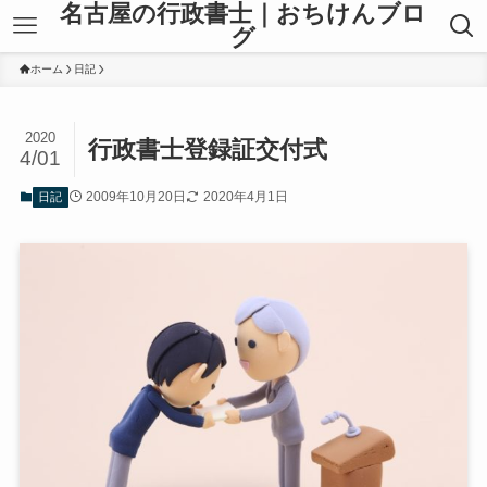
名古屋の行政書士｜おちけんブロ
グ
ホーム
日記
2020
行政書士登録証交付式
4/01
2009年10月20日
2020年4月1日
日記